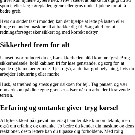
graver kun hjulene dybere ned. Prøv i stedet at bakke forsigtigt ud ad
sporet, eller læg køreplader, grene eller grus under hjulene for at få
bedre greb.
Hvis du sidder fast i mudder, kan det hjælpe at lette på lasten eller
bruge en anden maskine til at trække dig fri. Sørg altid for, at
redningsforsøget sker sikkert og med korrekt udstyr.
Sikkerhed frem for alt
Uanset hvor rutineret du er, bør sikkerheden altid komme først. Brug
sikkerhedssele, hold kabinen fri for løse genstande, og sørg for, at
spejle og kameraer er rene. Tjek også, at du har god belysning, hvis du
arbejder i skumring eller mørke.
Husk, at træthed og stress øger risikoen for fejl. Tag pauser, og vær
opmærksom på dine egne grænser – især når du arbejder i krævende
terræn.
Erfaring og omtanke giver tryg kørsel
At køre sikkert på ujævnt underlag handler ikke kun om teknik, men
også om erfaring og omtanke. Jo bedre du kender din maskine og dens
reaktioner, desto lettere kan du tilpasse dig forholdene. Med rolig