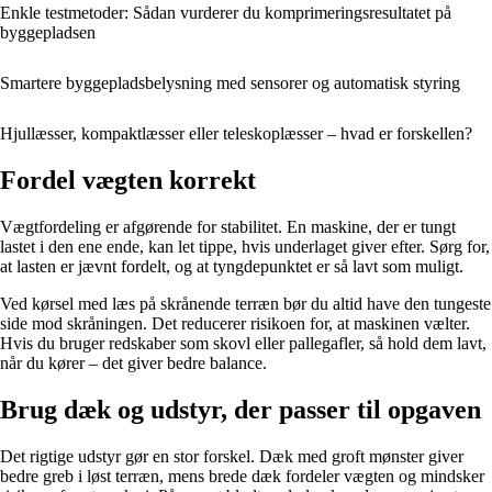
Enkle testmetoder: Sådan vurderer du komprimeringsresultatet på
byggepladsen
Smartere byggepladsbelysning med sensorer og automatisk styring
Hjullæsser, kompaktlæsser eller teleskoplæsser – hvad er forskellen?
Fordel vægten korrekt
Vægtfordeling er afgørende for stabilitet. En maskine, der er tungt
lastet i den ene ende, kan let tippe, hvis underlaget giver efter. Sørg for,
at lasten er jævnt fordelt, og at tyngdepunktet er så lavt som muligt.
Ved kørsel med læs på skrånende terræn bør du altid have den tungeste
side mod skråningen. Det reducerer risikoen for, at maskinen vælter.
Hvis du bruger redskaber som skovl eller pallegafler, så hold dem lavt,
når du kører – det giver bedre balance.
Brug dæk og udstyr, der passer til opgaven
Det rigtige udstyr gør en stor forskel. Dæk med groft mønster giver
bedre greb i løst terræn, mens brede dæk fordeler vægten og mindsker