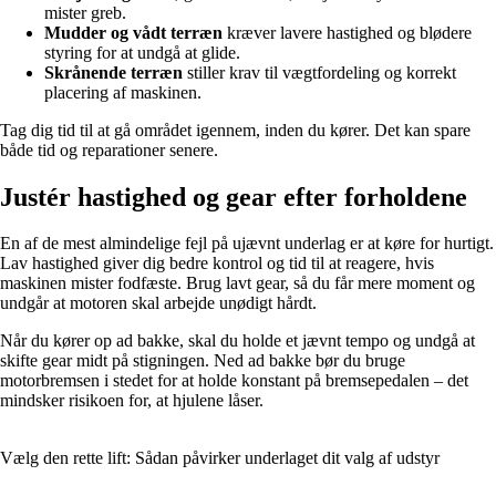
mister greb.
Mudder og vådt terræn
kræver lavere hastighed og blødere
styring for at undgå at glide.
Skrånende terræn
stiller krav til vægtfordeling og korrekt
placering af maskinen.
Tag dig tid til at gå området igennem, inden du kører. Det kan spare
både tid og reparationer senere.
Justér hastighed og gear efter forholdene
En af de mest almindelige fejl på ujævnt underlag er at køre for hurtigt.
Lav hastighed giver dig bedre kontrol og tid til at reagere, hvis
maskinen mister fodfæste. Brug lavt gear, så du får mere moment og
undgår at motoren skal arbejde unødigt hårdt.
Når du kører op ad bakke, skal du holde et jævnt tempo og undgå at
skifte gear midt på stigningen. Ned ad bakke bør du bruge
motorbremsen i stedet for at holde konstant på bremsepedalen – det
mindsker risikoen for, at hjulene låser.
Vælg den rette lift: Sådan påvirker underlaget dit valg af udstyr