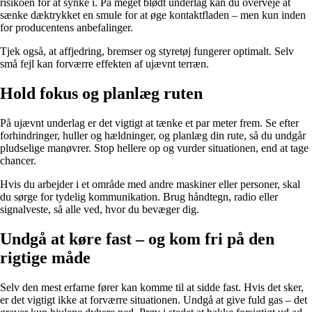
risikoen for at synke i. På meget blødt underlag kan du overveje at
sænke dæktrykket en smule for at øge kontaktfladen – men kun inden
for producentens anbefalinger.
Tjek også, at affjedring, bremser og styretøj fungerer optimalt. Selv
små fejl kan forværre effekten af ujævnt terræn.
Hold fokus og planlæg ruten
På ujævnt underlag er det vigtigt at tænke et par meter frem. Se efter
forhindringer, huller og hældninger, og planlæg din rute, så du undgår
pludselige manøvrer. Stop hellere op og vurder situationen, end at tage
chancer.
Hvis du arbejder i et område med andre maskiner eller personer, skal
du sørge for tydelig kommunikation. Brug håndtegn, radio eller
signalveste, så alle ved, hvor du bevæger dig.
Undgå at køre fast – og kom fri på den
rigtige måde
Selv den mest erfarne fører kan komme til at sidde fast. Hvis det sker,
er det vigtigt ikke at forværre situationen. Undgå at give fuld gas – det