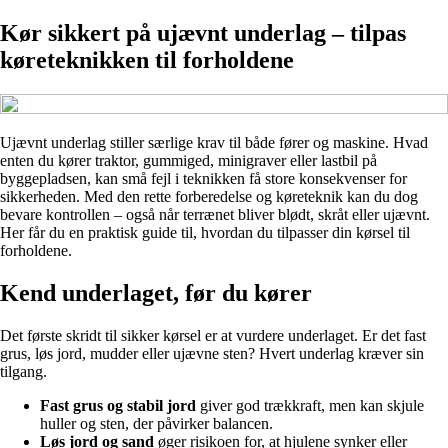
Kør sikkert på ujævnt underlag – tilpas
køreteknikken til forholdene
Ujævnt underlag stiller særlige krav til både fører og maskine. Hvad
enten du kører traktor, gummiged, minigraver eller lastbil på
byggepladsen, kan små fejl i teknikken få store konsekvenser for
sikkerheden. Med den rette forberedelse og køreteknik kan du dog
bevare kontrollen – også når terrænet bliver blødt, skråt eller ujævnt.
Her får du en praktisk guide til, hvordan du tilpasser din kørsel til
forholdene.
Kend underlaget, før du kører
Det første skridt til sikker kørsel er at vurdere underlaget. Er det fast
grus, løs jord, mudder eller ujævne sten? Hvert underlag kræver sin
tilgang.
Fast grus og stabil jord
giver god trækkraft, men kan skjule
huller og sten, der påvirker balancen.
Løs jord og sand
øger risikoen for, at hjulene synker eller