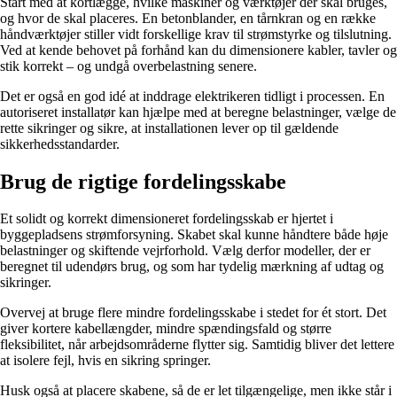
Start med at kortlægge, hvilke maskiner og værktøjer der skal bruges,
og hvor de skal placeres. En betonblander, en tårnkran og en række
håndværktøjer stiller vidt forskellige krav til strømstyrke og tilslutning.
Ved at kende behovet på forhånd kan du dimensionere kabler, tavler og
stik korrekt – og undgå overbelastning senere.
Det er også en god idé at inddrage elektrikeren tidligt i processen. En
autoriseret installatør kan hjælpe med at beregne belastninger, vælge de
rette sikringer og sikre, at installationen lever op til gældende
sikkerhedsstandarder.
Brug de rigtige fordelingsskabe
Et solidt og korrekt dimensioneret fordelingsskab er hjertet i
byggepladsens strømforsyning. Skabet skal kunne håndtere både høje
belastninger og skiftende vejrforhold. Vælg derfor modeller, der er
beregnet til udendørs brug, og som har tydelig mærkning af udtag og
sikringer.
Overvej at bruge flere mindre fordelingsskabe i stedet for ét stort. Det
giver kortere kabellængder, mindre spændingsfald og større
fleksibilitet, når arbejdsområderne flytter sig. Samtidig bliver det lettere
at isolere fejl, hvis en sikring springer.
Husk også at placere skabene, så de er let tilgængelige, men ikke står i