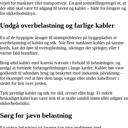
vejen for maskiner eller transportveje. En god tommelfingerregel er, at
der altid skal være fri adgang til tavler og kabler – både for brugere og
for sikkerhedstilsyn.
Undgå overbelastning og farlige kabler
En af de hyppigste årsager til strømproblemer på byggepladser er
overbelastning af kabler og stik. Når flere maskiner kobles på samme
kreds, kan det føre til overophedning, sikringer der springer, eller i
værste fald brandfare.
Brug altid kabler med korrekt tværsnit i forhold til belastningen, og
undgå at forbinde forlængerledninger i lange kæder. Kabler bør være
godkendt til udendørs brug og beskyttet mod mekanisk påvirkning –
for eksempel ved at føre dem langs vægge eller under kabelbroer i
stedet for hen over jorden.
Tjek jævnligt kabler og stik for slid, revner eller fugt. Et enkelt
beskadiget kabel kan være nok til at skabe ustabil strøm eller udgøre en
sikkerhedsrisiko.
Sørg for jævn belastning
En ujævn belastning på faserne kan give problemer med