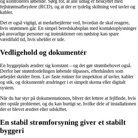
og kontrolleres løbende. Sørg for, at alle udtag er beskyttet med
fejlstrømsafbrydere (RCD), og at der er tydelig skiltning ved tavler og
kabler.
Det er også vigtigt, at medarbejderne ved, hvordan de skal reagere,
hvis strømmen går. En simpel beredskabsplan med kontaktoplysninger
på ansvarlige personer og instruktioner om nødstop kan spare
værdifuld tid, hvis uheldet er ude.
Vedligehold og dokumentér
En byggeplads ændrer sig konstant – og det gør strømbehovet også.
Derfor bør strømfordelingen løbende tilpasses, efterhånden som
arbejdet skrider frem. Lav faste rutiner for inspektion af tavler, kabler
og stik, og dokumentér ændringer i et simpelt skema eller digitalt
system.
Når du har styr på dokumentationen, bliver det lettere at fejlfinde, hvis
der opstår problemer, og du kan hurtigt se, hvilke dele af installationen
der er blevet ændret eller udskiftet.
En stabil strømforsyning giver et stabilt
byggeri