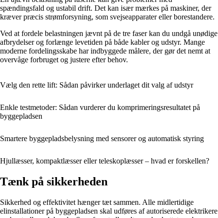
spændingsfald og ustabil drift. Det kan især mærkes på maskiner, der
kræver præcis strømforsyning, som svejseapparater eller borestandere.
Ved at fordele belastningen jævnt på de tre faser kan du undgå unødige
afbrydelser og forlænge levetiden på både kabler og udstyr. Mange
moderne fordelingsskabe har indbyggede målere, der gør det nemt at
overvåge forbruget og justere efter behov.
Vælg den rette lift: Sådan påvirker underlaget dit valg af udstyr
Enkle testmetoder: Sådan vurderer du komprimeringsresultatet på
byggepladsen
Smartere byggepladsbelysning med sensorer og automatisk styring
Hjullæsser, kompaktlæsser eller teleskoplæsser – hvad er forskellen?
Tænk på sikkerheden
Sikkerhed og effektivitet hænger tæt sammen. Alle midlertidige
elinstallationer på byggepladsen skal udføres af autoriserede elektrikere