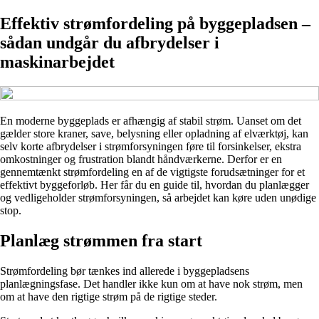
Effektiv strømfordeling på byggepladsen –
sådan undgår du afbrydelser i
maskinarbejdet
En moderne byggeplads er afhængig af stabil strøm. Uanset om det
gælder store kraner, save, belysning eller opladning af elværktøj, kan
selv korte afbrydelser i strømforsyningen føre til forsinkelser, ekstra
omkostninger og frustration blandt håndværkerne. Derfor er en
gennemtænkt strømfordeling en af de vigtigste forudsætninger for et
effektivt byggeforløb. Her får du en guide til, hvordan du planlægger
og vedligeholder strømforsyningen, så arbejdet kan køre uden unødige
stop.
Planlæg strømmen fra start
Strømfordeling bør tænkes ind allerede i byggepladsens
planlægningsfase. Det handler ikke kun om at have nok strøm, men
om at have den rigtige strøm på de rigtige steder.