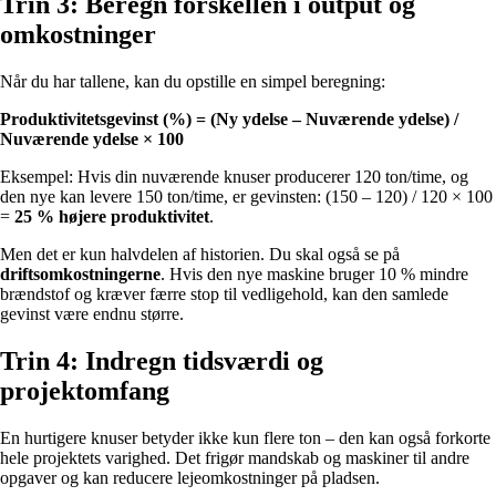
Trin 3: Beregn forskellen i output og
omkostninger
Når du har tallene, kan du opstille en simpel beregning:
Produktivitetsgevinst (%) = (Ny ydelse – Nuværende ydelse) /
Nuværende ydelse × 100
Eksempel: Hvis din nuværende knuser producerer 120 ton/time, og
den nye kan levere 150 ton/time, er gevinsten: (150 – 120) / 120 × 100
=
25 % højere produktivitet
.
Men det er kun halvdelen af historien. Du skal også se på
driftsomkostningerne
. Hvis den nye maskine bruger 10 % mindre
brændstof og kræver færre stop til vedligehold, kan den samlede
gevinst være endnu større.
Trin 4: Indregn tidsværdi og
projektomfang
En hurtigere knuser betyder ikke kun flere ton – den kan også forkorte
hele projektets varighed. Det frigør mandskab og maskiner til andre
opgaver og kan reducere lejeomkostninger på pladsen.