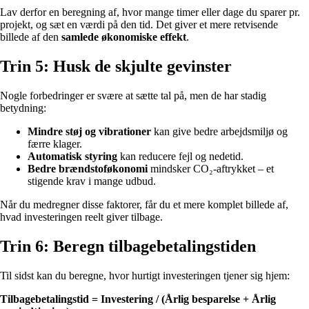
Lav derfor en beregning af, hvor mange timer eller dage du sparer pr.
projekt, og sæt en værdi på den tid. Det giver et mere retvisende
billede af den
samlede økonomiske effekt
.
Trin 5: Husk de skjulte gevinster
Nogle forbedringer er svære at sætte tal på, men de har stadig
betydning:
Mindre støj og vibrationer
kan give bedre arbejdsmiljø og
færre klager.
Automatisk styring
kan reducere fejl og nedetid.
Bedre brændstoføkonomi
mindsker CO₂-aftrykket – et
stigende krav i mange udbud.
Når du medregner disse faktorer, får du et mere komplet billede af,
hvad investeringen reelt giver tilbage.
Trin 6: Beregn tilbagebetalingstiden
Til sidst kan du beregne, hvor hurtigt investeringen tjener sig hjem:
Tilbagebetalingstid = Investering / (Årlig besparelse + Årlig