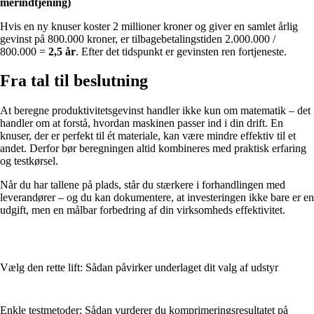
merindtjening)
Hvis en ny knuser koster 2 millioner kroner og giver en samlet årlig
gevinst på 800.000 kroner, er tilbagebetalingstiden 2.000.000 /
800.000 =
2,5 år
. Efter det tidspunkt er gevinsten ren fortjeneste.
Fra tal til beslutning
At beregne produktivitetsgevinst handler ikke kun om matematik – det
handler om at forstå, hvordan maskinen passer ind i din drift. En
knuser, der er perfekt til ét materiale, kan være mindre effektiv til et
andet. Derfor bør beregningen altid kombineres med praktisk erfaring
og testkørsel.
Når du har tallene på plads, står du stærkere i forhandlingen med
leverandører – og du kan dokumentere, at investeringen ikke bare er en
udgift, men en målbar forbedring af din virksomheds effektivitet.
Vælg den rette lift: Sådan påvirker underlaget dit valg af udstyr
Enkle testmetoder: Sådan vurderer du komprimeringsresultatet på