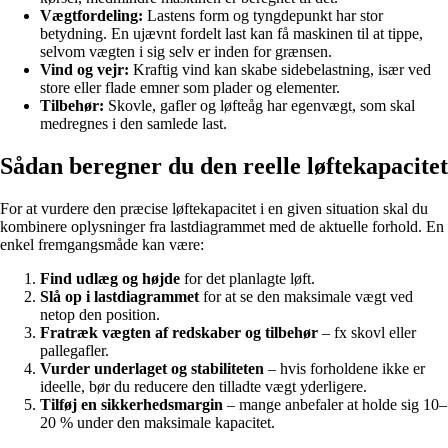
Vægtfordeling:
Lastens form og tyngdepunkt har stor
betydning. En ujævnt fordelt last kan få maskinen til at tippe,
selvom vægten i sig selv er inden for grænsen.
Vind og vejr:
Kraftig vind kan skabe sidebelastning, især ved
store eller flade emner som plader og elementer.
Tilbehør:
Skovle, gafler og løfteåg har egenvægt, som skal
medregnes i den samlede last.
Sådan beregner du den reelle løftekapacitet
For at vurdere den præcise løftekapacitet i en given situation skal du
kombinere oplysninger fra lastdiagrammet med de aktuelle forhold. En
enkel fremgangsmåde kan være:
Find udlæg og højde
for det planlagte løft.
Slå op i lastdiagrammet
for at se den maksimale vægt ved
netop den position.
Fratræk vægten af redskaber og tilbehør
– fx skovl eller
pallegafler.
Vurder underlaget og stabiliteten
– hvis forholdene ikke er
ideelle, bør du reducere den tilladte vægt yderligere.
Tilføj en sikkerhedsmargin
– mange anbefaler at holde sig 10–
20 % under den maksimale kapacitet.