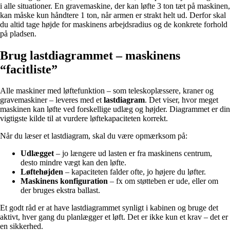
i alle situationer. En gravemaskine, der kan løfte 3 ton tæt på maskinen,
kan måske kun håndtere 1 ton, når armen er strakt helt ud. Derfor skal
du altid tage højde for maskinens arbejdsradius og de konkrete forhold
på pladsen.
Brug lastdiagrammet – maskinens
“facitliste”
Alle maskiner med løftefunktion – som teleskoplæssere, kraner og
gravemaskiner – leveres med et
lastdiagram
. Det viser, hvor meget
maskinen kan løfte ved forskellige udlæg og højder. Diagrammet er din
vigtigste kilde til at vurdere løftekapaciteten korrekt.
Når du læser et lastdiagram, skal du være opmærksom på:
Udlægget
– jo længere ud lasten er fra maskinens centrum,
desto mindre vægt kan den løfte.
Løftehøjden
– kapaciteten falder ofte, jo højere du løfter.
Maskinens konfiguration
– fx om støtteben er ude, eller om
der bruges ekstra ballast.
Et godt råd er at have lastdiagrammet synligt i kabinen og bruge det
aktivt, hver gang du planlægger et løft. Det er ikke kun et krav – det er
en sikkerhed.