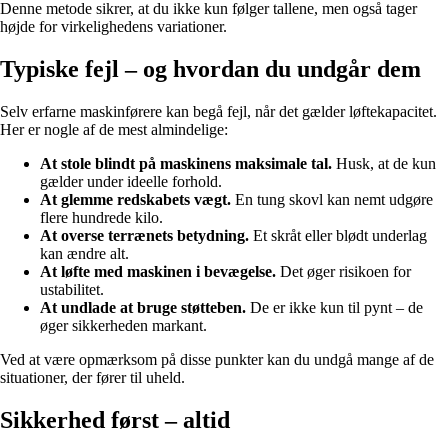
Denne metode sikrer, at du ikke kun følger tallene, men også tager
højde for virkelighedens variationer.
Typiske fejl – og hvordan du undgår dem
Selv erfarne maskinførere kan begå fejl, når det gælder løftekapacitet.
Her er nogle af de mest almindelige:
At stole blindt på maskinens maksimale tal.
Husk, at de kun
gælder under ideelle forhold.
At glemme redskabets vægt.
En tung skovl kan nemt udgøre
flere hundrede kilo.
At overse terrænets betydning.
Et skråt eller blødt underlag
kan ændre alt.
At løfte med maskinen i bevægelse.
Det øger risikoen for
ustabilitet.
At undlade at bruge støtteben.
De er ikke kun til pynt – de
øger sikkerheden markant.
Ved at være opmærksom på disse punkter kan du undgå mange af de
situationer, der fører til uheld.
Sikkerhed først – altid