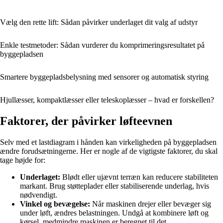
Vælg den rette lift: Sådan påvirker underlaget dit valg af udstyr
Enkle testmetoder: Sådan vurderer du komprimeringsresultatet på
byggepladsen
Smartere byggepladsbelysning med sensorer og automatisk styring
Hjullæsser, kompaktlæsser eller teleskoplæsser – hvad er forskellen?
Faktorer, der påvirker løfteevnen
Selv med et lastdiagram i hånden kan virkeligheden på byggepladsen
ændre forudsætningerne. Her er nogle af de vigtigste faktorer, du skal
tage højde for:
Underlaget:
Blødt eller ujævnt terræn kan reducere stabiliteten
markant. Brug støtteplader eller stabiliserende underlag, hvis
nødvendigt.
Vinkel og bevægelse:
Når maskinen drejer eller bevæger sig
under løft, ændres belastningen. Undgå at kombinere løft og
kørsel, medmindre maskinen er beregnet til det.