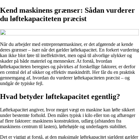
Kend maskinens grænser: Sådan vurderer
du løftekapaciteten præcist
Når du arbejder med entreprenørmaskiner, er det afgørende at kende
deres grænser – især når det gælder løftekapacitet. En forkert vurdering
kan ikke blot føre til ineffektivitet, men også til alvorlige ulykker og
skader på både materiel og mennesker. At forstå, hvordan
løftekapaciteten beregnes og påvirkes af forskellige faktorer, er derfor
en central del af sikker og effektiv maskindrift. Her får du en praktisk
gennemgang af, hvordan du vurderer løftekapaciteten præcist – og
undgår de typiske fejl.
Hvad betyder løftekapacitet egentlig?
Løftekapacitet angiver, hvor meget vægt en maskine kan løfte sikkert
under bestemte forhold. Den måles typisk i kilo eller ton og afhænger
af flere faktorer: maskinens konstruktion, udlæg (afstanden fra
maskinens centrum til lasten), løftehøjde og underlagets stabilitet.
Det er vigtigt at forstå, at den maksimale løftekapacitet sjældent gælder