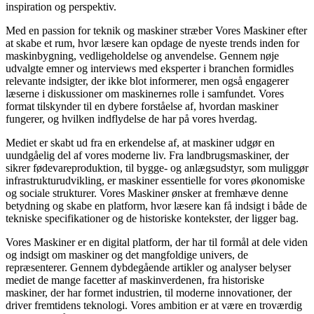
inspiration og perspektiv.
Med en passion for teknik og maskiner stræber Vores Maskiner efter
at skabe et rum, hvor læsere kan opdage de nyeste trends inden for
maskinbygning, vedligeholdelse og anvendelse. Gennem nøje
udvalgte emner og interviews med eksperter i branchen formidles
relevante indsigter, der ikke blot informerer, men også engagerer
læserne i diskussioner om maskinernes rolle i samfundet. Vores
format tilskynder til en dybere forståelse af, hvordan maskiner
fungerer, og hvilken indflydelse de har på vores hverdag.
Mediet er skabt ud fra en erkendelse af, at maskiner udgør en
uundgåelig del af vores moderne liv. Fra landbrugsmaskiner, der
sikrer fødevareproduktion, til bygge- og anlægsudstyr, som muliggør
infrastrukturudvikling, er maskiner essentielle for vores økonomiske
og sociale strukturer. Vores Maskiner ønsker at fremhæve denne
betydning og skabe en platform, hvor læsere kan få indsigt i både de
tekniske specifikationer og de historiske kontekster, der ligger bag.
Vores Maskiner er en digital platform, der har til formål at dele viden
og indsigt om maskiner og det mangfoldige univers, de
repræsenterer. Gennem dybdegående artikler og analyser belyser
mediet de mange facetter af maskinverdenen, fra historiske
maskiner, der har formet industrien, til moderne innovationer, der
driver fremtidens teknologi. Vores ambition er at være en troværdig