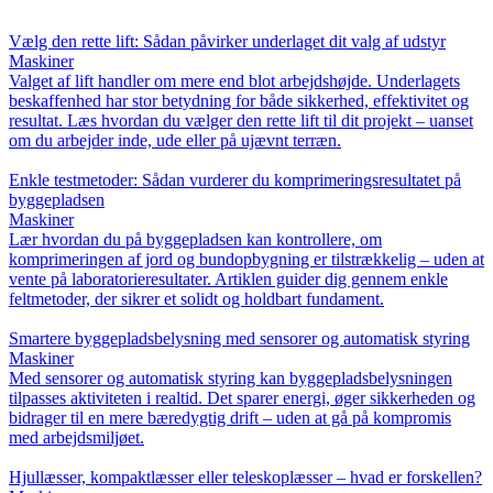
Vælg den rette lift: Sådan påvirker underlaget dit valg af udstyr
Maskiner
Valget af lift handler om mere end blot arbejdshøjde. Underlagets
beskaffenhed har stor betydning for både sikkerhed, effektivitet og
resultat. Læs hvordan du vælger den rette lift til dit projekt – uanset
om du arbejder inde, ude eller på ujævnt terræn.
Enkle testmetoder: Sådan vurderer du komprimeringsresultatet på
byggepladsen
Maskiner
Lær hvordan du på byggepladsen kan kontrollere, om
komprimeringen af jord og bundopbygning er tilstrækkelig – uden at
vente på laboratorieresultater. Artiklen guider dig gennem enkle
feltmetoder, der sikrer et solidt og holdbart fundament.
Smartere byggepladsbelysning med sensorer og automatisk styring
Maskiner
Med sensorer og automatisk styring kan byggepladsbelysningen
tilpasses aktiviteten i realtid. Det sparer energi, øger sikkerheden og
bidrager til en mere bæredygtig drift – uden at gå på kompromis
med arbejdsmiljøet.
Hjullæsser, kompaktlæsser eller teleskoplæsser – hvad er forskellen?