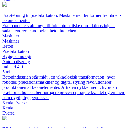
Fra støbning til præfabrikation: Maskinerne, der former fremtidens
betonelementer
Fra manuelle støbninger til fuldautomatiske produktionslinjer –
sådan ændrer teknologien betonbranchen
Maskiner
Maskiner
Beton
Præfabrikation
Byggeteknologi
Automatisering
Industri 4.0
5 min
Betonindustrien står midt i en teknologisk transformation, hvor
robotter, præcisionsmaskiner og digital styring revolutionerer
produktionen af betonelementer. Artiklen dykker ned i, hvordan
præfabrikation skaber hurtigere processer, højere kvalitet og en mere
bæredygtig byggepraksis.
Xenia Everse
Xenia
Everse