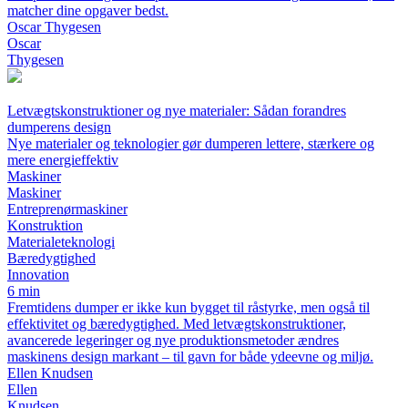
matcher dine opgaver bedst.
Oscar Thygesen
Oscar
Thygesen
Letvægtskonstruktioner og nye materialer: Sådan forandres
dumperens design
Nye materialer og teknologier gør dumperen lettere, stærkere og
mere energieffektiv
Maskiner
Maskiner
Entreprenørmaskiner
Konstruktion
Materialeteknologi
Bæredygtighed
Innovation
6 min
Fremtidens dumper er ikke kun bygget til råstyrke, men også til
effektivitet og bæredygtighed. Med letvægtskonstruktioner,
avancerede legeringer og nye produktionsmetoder ændres
maskinens design markant – til gavn for både ydeevne og miljø.
Ellen Knudsen
Ellen
Knudsen