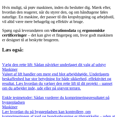
Hvis muligt, så prøv maskinen, inden du beslutter dig. Mærk efter,
hvordan den reagerer, når du styrer den, og om håndtagene føles
naturlige. En maskine, der passer til din kropsbygning og arbejdsstil,
vil altid være mere behagelig og effektiv at bruge.
Spørg også leverandøren om
vibrationsdata
og
ergonomiske
certificeringer
– det kan give et fingerpeg om, hvor godt maskinen
er designet til at beskytte brugeren.
Læs også:
Vælg den rette lift: Sådan påvirker underlaget dit valg af udstyr
Maskiner
Valget af lift handler om mere end blot arbejdshøjde. Underlagets
beskaffenhed har stor betydning for både sikkerhed, effektivitet og
resultat. Læs hvordan du vælger den rette lift til dit projekt – uanset
om du arbejder inde, ude eller på ujævnt terræn.
Enkle testmetoder: Sådan vurderer du komprimeringsresultatet på
byggepladsen
Maskiner
Lær hvordan du på byggepladsen kan kontrollere, om
komprimeringen af jord og bundopbygning er tilstrækkelig – uden at