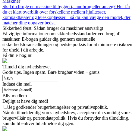
Maskiner
Skal du bruge en maskine til byggeri, landbrug eller anlæg? Her får
du et klart overblik over forskellene mellem hjullæsser,
kompaktlæsser og teleskoplæsser – så du kan vælge den model, der
matcher dine opgaver bedst.
Sikkerhed først: Sådan bruger du maskiner ansvarligt
Få vigtige informationer om sikkerhedsstandarder ved brug af
maskiner. E-bogen guider dig gennem essentielle
sikkerhedsforanstaltninger og bedste praksis for at minimere risikoen
for uheld i dit arbejde.
Få din e-bog nu
Tilmeld dig nyhedsbrevet
Gode tips. Ingen spam. Bare brugbar viden – gratis.
Indtast din mail
Bliv medlem
Dejligt at have dig med!
Jeg godkender brugerbetingelser og privatlivspolitik.
Når du tilmelder dig vores nyhedsbrev, accepterer du samtidig vores
brugervilkår og persondatapolitik. Hvis du fortryder din tilmelding,
kan du til enhver tid afmelde dig igen.