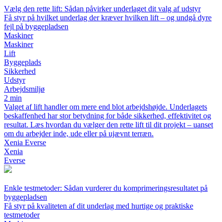
Vælg den rette lift: Sådan påvirker underlaget dit valg af udstyr
Få styr på hvilket underlag der kræver hvilken lift – og undgå dyre
fejl på byggepladsen
Maskiner
Maskiner
Lift
Byggeplads
Sikkerhed
Udstyr
Arbejdsmiljø
2 min
Valget af lift handler om mere end blot arbejdshøjde. Underlagets
beskaffenhed har stor betydning for både sikkerhed, effektivitet og
resultat. Læs hvordan du vælger den rette lift til dit projekt – uanset
om du arbejder inde, ude eller på ujævnt terræn.
Xenia Everse
Xenia
Everse
Enkle testmetoder: Sådan vurderer du komprimeringsresultatet på
byggepladsen
Få styr på kvaliteten af dit underlag med hurtige og praktiske
testmetoder