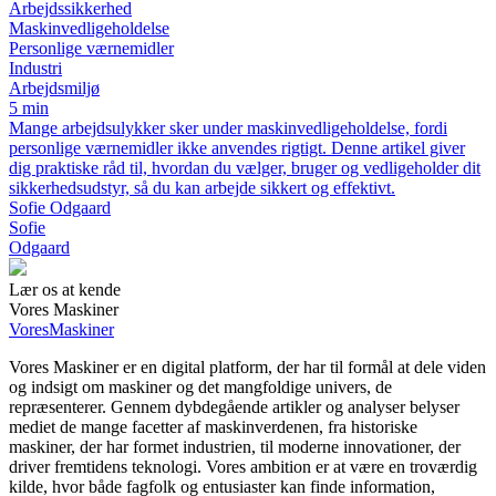
Arbejdssikkerhed
Maskinvedligeholdelse
Personlige værnemidler
Industri
Arbejdsmiljø
5 min
Mange arbejdsulykker sker under maskinvedligeholdelse, fordi
personlige værnemidler ikke anvendes rigtigt. Denne artikel giver
dig praktiske råd til, hvordan du vælger, bruger og vedligeholder dit
sikkerhedsudstyr, så du kan arbejde sikkert og effektivt.
Sofie Odgaard
Sofie
Odgaard
Lær os at kende
Vores Maskiner
Vores
Maskiner
Vores Maskiner er en digital platform, der har til formål at dele viden
og indsigt om maskiner og det mangfoldige univers, de
repræsenterer. Gennem dybdegående artikler og analyser belyser
mediet de mange facetter af maskinverdenen, fra historiske
maskiner, der har formet industrien, til moderne innovationer, der
driver fremtidens teknologi. Vores ambition er at være en troværdig
kilde, hvor både fagfolk og entusiaster kan finde information,