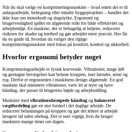
Når du skal vælge en komprimeringsmaskine – hvad enten det er til
anlægsarbejde, belægning eller mindre byggeprojekter – handler det
ikke kun om motorkraft og slagstyrke. Ergonomi og
brugervenlighed spiller en afgørende rolle for både effektivitet og
arbejdsmiljø. En maskine, der er behagelig at betjene, reducerer
risikoen for skader og træthed og gør arbejdet mere præcist. Her får
du en guide til, hvordan du vælger den rigtige
komprimeringsmaskine med fokus på komfort, kontrol og sikkerhed.
Hvorfor ergonomi betyder noget
Komprimeringsarbejde er fysisk krævende. Vibrationer, tunge løft
og gentagne bevægelser kan belaste kroppen, især hænder, arme og
ryg. Derfor er ergonomien i maskinens design afgørende. En god
maskine skal minimere vibrationer, være let at styre og have
håndtag, der passer til brugerens højde og arbejdsstilling.
Maskiner med
vibrationsdæmpede håndtag
og
balanceret
vægtfordeling
gør en stor forskel i det daglige arbejde. De
reducerer belastningen på kroppen og gør det lettere at arbejde
længere tid uden ubehag. Det er især vigtigt, hvis du bruger
maskinen mange timer om dagen.