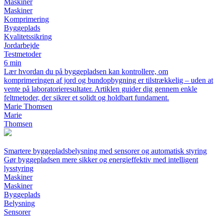
Maskiner
Maskiner
Komprimering
Byggeplads
Kvalitetssikring
Jordarbejde
Testmetoder
6 min
Lær hvordan du på byggepladsen kan kontrollere, om
komprimeringen af jord og bundopbygning er tilstrækkelig – uden at
vente på laboratorieresultater. Artiklen guider dig gennem enkle
feltmetoder, der sikrer et solidt og holdbart fundament.
Marie Thomsen
Marie
Thomsen
Smartere byggepladsbelysning med sensorer og automatisk styring
Gør byggepladsen mere sikker og energieffektiv med intelligent
lysstyring
Maskiner
Maskiner
Byggeplads
Belysning
Sensorer