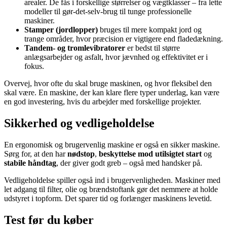
arealer. De fås i forskellige størrelser og vægtklasser – fra lette
modeller til gør-det-selv-brug til tunge professionelle
maskiner.
Stamper (jordlopper)
bruges til mere kompakt jord og
trange områder, hvor præcision er vigtigere end fladedækning.
Tandem- og tromlevibratorer
er bedst til større
anlægsarbejder og asfalt, hvor jævnhed og effektivitet er i
fokus.
Overvej, hvor ofte du skal bruge maskinen, og hvor fleksibel den
skal være. En maskine, der kan klare flere typer underlag, kan være
en god investering, hvis du arbejder med forskellige projekter.
Sikkerhed og vedligeholdelse
En ergonomisk og brugervenlig maskine er også en sikker maskine.
Sørg for, at den har
nødstop
,
beskyttelse mod utilsigtet start
og
stabile håndtag
, der giver godt greb – også med handsker på.
Vedligeholdelse spiller også ind i brugervenligheden. Maskiner med
let adgang til filter, olie og brændstoftank gør det nemmere at holde
udstyret i topform. Det sparer tid og forlænger maskinens levetid.
Test før du køber