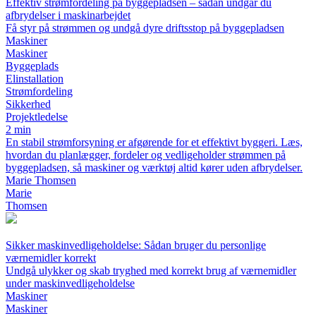
Effektiv strømfordeling på byggepladsen – sådan undgår du
afbrydelser i maskinarbejdet
Få styr på strømmen og undgå dyre driftsstop på byggepladsen
Maskiner
Maskiner
Byggeplads
Elinstallation
Strømfordeling
Sikkerhed
Projektledelse
2 min
En stabil strømforsyning er afgørende for et effektivt byggeri. Læs,
hvordan du planlægger, fordeler og vedligeholder strømmen på
byggepladsen, så maskiner og værktøj altid kører uden afbrydelser.
Marie Thomsen
Marie
Thomsen
Sikker maskinvedligeholdelse: Sådan bruger du personlige
værnemidler korrekt
Undgå ulykker og skab tryghed med korrekt brug af værnemidler
under maskinvedligeholdelse
Maskiner
Maskiner