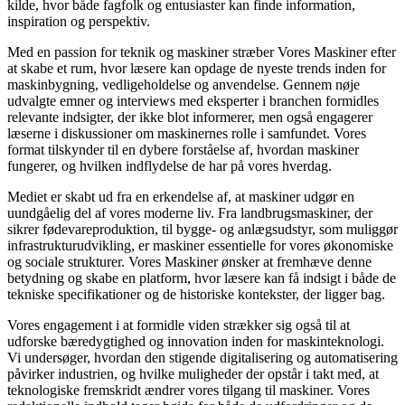
kilde, hvor både fagfolk og entusiaster kan finde information,
inspiration og perspektiv.
Med en passion for teknik og maskiner stræber Vores Maskiner efter
at skabe et rum, hvor læsere kan opdage de nyeste trends inden for
maskinbygning, vedligeholdelse og anvendelse. Gennem nøje
udvalgte emner og interviews med eksperter i branchen formidles
relevante indsigter, der ikke blot informerer, men også engagerer
læserne i diskussioner om maskinernes rolle i samfundet. Vores
format tilskynder til en dybere forståelse af, hvordan maskiner
fungerer, og hvilken indflydelse de har på vores hverdag.
Mediet er skabt ud fra en erkendelse af, at maskiner udgør en
uundgåelig del af vores moderne liv. Fra landbrugsmaskiner, der
sikrer fødevareproduktion, til bygge- og anlægsudstyr, som muliggør
infrastrukturudvikling, er maskiner essentielle for vores økonomiske
og sociale strukturer. Vores Maskiner ønsker at fremhæve denne
betydning og skabe en platform, hvor læsere kan få indsigt i både de
tekniske specifikationer og de historiske kontekster, der ligger bag.
Vores engagement i at formidle viden strækker sig også til at
udforske bæredygtighed og innovation inden for maskinteknologi.
Vi undersøger, hvordan den stigende digitalisering og automatisering
påvirker industrien, og hvilke muligheder der opstår i takt med, at
teknologiske fremskridt ændrer vores tilgang til maskiner. Vores