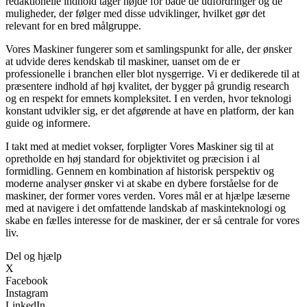
redaktionelle indhold tager højde for både de udfordringer og de
muligheder, der følger med disse udviklinger, hvilket gør det
relevant for en bred målgruppe.
Vores Maskiner fungerer som et samlingspunkt for alle, der ønsker
at udvide deres kendskab til maskiner, uanset om de er
professionelle i branchen eller blot nysgerrige. Vi er dedikerede til at
præsentere indhold af høj kvalitet, der bygger på grundig research
og en respekt for emnets kompleksitet. I en verden, hvor teknologi
konstant udvikler sig, er det afgørende at have en platform, der kan
guide og informere.
I takt med at mediet vokser, forpligter Vores Maskiner sig til at
opretholde en høj standard for objektivitet og præcision i al
formidling. Gennem en kombination af historisk perspektiv og
moderne analyser ønsker vi at skabe en dybere forståelse for de
maskiner, der former vores verden. Vores mål er at hjælpe læserne
med at navigere i det omfattende landskab af maskinteknologi og
skabe en fælles interesse for de maskiner, der er så centrale for vores
liv.
Del og hjælp
X
Facebook
Instagram
LinkedIn