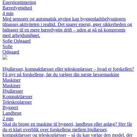
Energioptimering
Bæredygtighed
4 min
Med sensorer og automatisk styring kan byggepladsbelysningen
tilpasses aktiviteten i realtid. Det sparer energi, øger sikkerheden og
bidrager til en mere bæredygtig drift – uden at gå på kompromis
med arbejdsmiljøet.
Sofie Odgaard
Sofie
Odgaard
Hjullæsser, kompaktlæsser eller teleskoplæsser – hvad er forskellen?
Få styr på forskellene, før du vælger din næste læssemaskine
Maskiner
Maskiner
Hjullæsser
Kompaktlæsser
Teleskoplæsser
Byggeri
Landbrug
2 min
Skal du bruge en maskine til byggeri, landbrug eller anlæg? Her får
du et klart overblik over forskellene mellem hjullæsser,
kompaktlæsser og teleskoplæsser – så du kan vælge den model, der