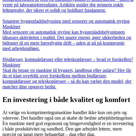
vente på laboratorieresultater. Artiklen guider dig gennem enkle
feltmetoder, der sikrer et solidt og holdbart fundament.
Smartere byggepladsbelysning med sensorer og automatisk styring
Maskiner
Med sensorer og automatisk styring kan byggepladsbelysningen
tilpasses aktiviteten i realtid. Det sparer energi, øger sikkerheden og
bidrager til en mere bæredygtig drift – uden at gå på kompromis
med arbejdsmiljøet.
Hjullæsser, kompaktlæsser eller teleskoplæsser – hvad er forskellen?
Maskiner
Skal du bruge en maskine til byggeri, landbrug eller anlæg? Her får
du et klart overblik over forskellene mellem hjullæsser,
kompaktlæsser og teleskoplæsser – så du kan vælge den model, der
matcher dine opgaver bedst.
En investering i både kvalitet og komfort
At vælge en komprimeringsmaskine handler ikke kun om pris og
ydeevne. Det handler også om at skabe de bedste arbejdsbetingelser.
En maskine med god ergonomi og brugervenlighed er en investering
i både produktivitet og sundhed. Den gør arbejdet lettere, mere
præcist og langt mere behageligt – dag efter dag.