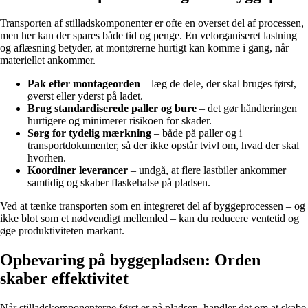
Transporten af stilladskomponenter er ofte en overset del af processen,
men her kan der spares både tid og penge. En velorganiseret lastning
og aflæsning betyder, at montørerne hurtigt kan komme i gang, når
materiellet ankommer.
Pak efter montageorden
– læg de dele, der skal bruges først,
øverst eller yderst på ladet.
Brug standardiserede paller og bure
– det gør håndteringen
hurtigere og minimerer risikoen for skader.
Sørg for tydelig mærkning
– både på paller og i
transportdokumenter, så der ikke opstår tvivl om, hvad der skal
hvorhen.
Koordiner leverancer
– undgå, at flere lastbiler ankommer
samtidig og skaber flaskehalse på pladsen.
Ved at tænke transporten som en integreret del af byggeprocessen – og
ikke blot som et nødvendigt mellemled – kan du reducere ventetid og
øge produktiviteten markant.
Opbevaring på byggepladsen: Orden
skaber effektivitet
Når stilladskomponenterne først er på pladsen, handler det om at skabe