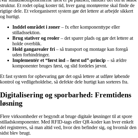
struktur. Et rodet oplag koster tid, hver gang montørerne skal finde de
rigtige dele. Et velorganiseret system gør det lettere at arbejde sikkert
og hurtigt.
Inddel området i zoner
– fx efter komponenttype eller
stilladssektion.
Brug stativer og reoler
– det sparer plads og gør det lettere at
holde overblik.
Hold gangarealer fri
– så transport og montage kan foregå
uden forhindringer.
Implementér et “først ind – først ud”-princip
– så ældre
komponenter bruges først, og slid fordeles jævnt.
Et fast system for opbevaring gør det også lettere at udføre løbende
kontrol og vedligeholdelse, så defekte dele hurtigt kan sorteres fra.
Digitalisering og sporbarhed: Fremtidens
løsning
Flere virksomheder er begyndt at bruge digitale løsninger til at spore
stilladskomponenter. Med RFID-tags eller QR-koder kan hver enkelt
del registreres, så man altid ved, hvor den befinder sig, og hvornår den
sidst blev brugt.