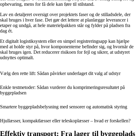
opbevaring, mens for få dele kan føre til stilstand.
Lav en detaljeret oversigt over projektets faser og de stilladsdele, der
skal bruges i hver fase. Det gør det lettere at planlægge leverancer i
etaper og undgå, at hele materielpakken står og fylder på pladsen fra
dag ét.
Et digitalt logistiksystem eller en simpel registreringsapp kan hjælpe
med at holde styr på, hvor komponenterne befinder sig, og hvornår de
skal bruges igen. Det reducerer risikoen for fejl og sikrer, at udstyret
udnyttes optimalt.
Vælg den rette lift: Sådan påvirker underlaget dit valg af udstyr
Enkle testmetoder: Sådan vurderer du komprimeringsresultatet på
byggepladsen
Smartere byggepladsbelysning med sensorer og automatisk styring
Hjullæsser, kompaktlæsser eller teleskoplæsser – hvad er forskellen?
Effektiv transport: Fra lager til byggeplads