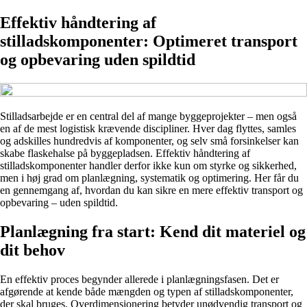
Effektiv håndtering af
stilladskomponenter: Optimeret transport
og opbevaring uden spildtid
Stilladsarbejde er en central del af mange byggeprojekter – men også
en af de mest logistisk krævende discipliner. Hver dag flyttes, samles
og adskilles hundredvis af komponenter, og selv små forsinkelser kan
skabe flaskehalse på byggepladsen. Effektiv håndtering af
stilladskomponenter handler derfor ikke kun om styrke og sikkerhed,
men i høj grad om planlægning, systematik og optimering. Her får du
en gennemgang af, hvordan du kan sikre en mere effektiv transport og
opbevaring – uden spildtid.
Planlægning fra start: Kend dit materiel og
dit behov
En effektiv proces begynder allerede i planlægningsfasen. Det er
afgørende at kende både mængden og typen af stilladskomponenter,
der skal bruges. Overdimensionering betyder unødvendig transport og