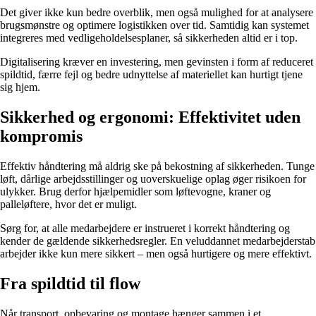
Det giver ikke kun bedre overblik, men også mulighed for at analysere
brugsmønstre og optimere logistikken over tid. Samtidig kan systemet
integreres med vedligeholdelsesplaner, så sikkerheden altid er i top.
Digitalisering kræver en investering, men gevinsten i form af reduceret
spildtid, færre fejl og bedre udnyttelse af materiellet kan hurtigt tjene
sig hjem.
Sikkerhed og ergonomi: Effektivitet uden
kompromis
Effektiv håndtering må aldrig ske på bekostning af sikkerheden. Tunge
løft, dårlige arbejdsstillinger og uoverskuelige oplag øger risikoen for
ulykker. Brug derfor hjælpemidler som løftevogne, kraner og
palleløftere, hvor det er muligt.
Sørg for, at alle medarbejdere er instrueret i korrekt håndtering og
kender de gældende sikkerhedsregler. En veluddannet medarbejderstab
arbejder ikke kun mere sikkert – men også hurtigere og mere effektivt.
Fra spildtid til flow
Når transport, opbevaring og montage hænger sammen i et