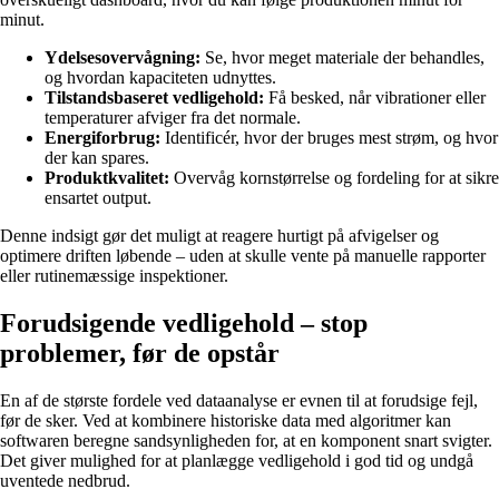
minut.
Ydelsesovervågning:
Se, hvor meget materiale der behandles,
og hvordan kapaciteten udnyttes.
Tilstandsbaseret vedligehold:
Få besked, når vibrationer eller
temperaturer afviger fra det normale.
Energiforbrug:
Identificér, hvor der bruges mest strøm, og hvor
der kan spares.
Produktkvalitet:
Overvåg kornstørrelse og fordeling for at sikre
ensartet output.
Denne indsigt gør det muligt at reagere hurtigt på afvigelser og
optimere driften løbende – uden at skulle vente på manuelle rapporter
eller rutinemæssige inspektioner.
Forudsigende vedligehold – stop
problemer, før de opstår
En af de største fordele ved dataanalyse er evnen til at forudsige fejl,
før de sker. Ved at kombinere historiske data med algoritmer kan
softwaren beregne sandsynligheden for, at en komponent snart svigter.
Det giver mulighed for at planlægge vedligehold i god tid og undgå
uventede nedbrud.