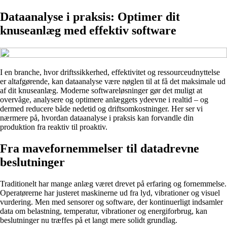
Dataanalyse i praksis: Optimer dit
knuseanlæg med effektiv software
I en branche, hvor driftssikkerhed, effektivitet og ressourceudnyttelse
er altafgørende, kan dataanalyse være nøglen til at få det maksimale ud
af dit knuseanlæg. Moderne softwareløsninger gør det muligt at
overvåge, analysere og optimere anlæggets ydeevne i realtid – og
dermed reducere både nedetid og driftsomkostninger. Her ser vi
nærmere på, hvordan dataanalyse i praksis kan forvandle din
produktion fra reaktiv til proaktiv.
Fra mavefornemmelser til datadrevne
beslutninger
Traditionelt har mange anlæg været drevet på erfaring og fornemmelse.
Operatørerne har justeret maskinerne ud fra lyd, vibrationer og visuel
vurdering. Men med sensorer og software, der kontinuerligt indsamler
data om belastning, temperatur, vibrationer og energiforbrug, kan
beslutninger nu træffes på et langt mere solidt grundlag.