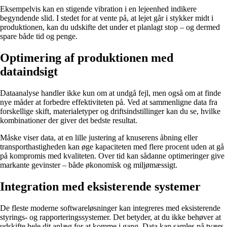
Eksempelvis kan en stigende vibration i en lejeenhed indikere
begyndende slid. I stedet for at vente på, at lejet går i stykker midt i
produktionen, kan du udskifte det under et planlagt stop – og dermed
spare både tid og penge.
Optimering af produktionen med
dataindsigt
Dataanalyse handler ikke kun om at undgå fejl, men også om at finde
nye måder at forbedre effektiviteten på. Ved at sammenligne data fra
forskellige skift, materialetyper og driftsindstillinger kan du se, hvilke
kombinationer der giver det bedste resultat.
Måske viser data, at en lille justering af knuserens åbning eller
transporthastigheden kan øge kapaciteten med flere procent uden at gå
på kompromis med kvaliteten. Over tid kan sådanne optimeringer give
markante gevinster – både økonomisk og miljømæssigt.
Integration med eksisterende systemer
De fleste moderne softwareløsninger kan integreres med eksisterende
styrings- og rapporteringssystemer. Det betyder, at du ikke behøver at
udskifte hele dit anlæg for at komme i gang. Data kan samles på tværs