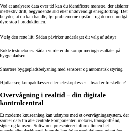
Ved at analysere data over tid kan du identificere mønstre, der afslører
ineffektiv drift, begyndende slid eller unødvendigt energiforbrug. Det
betyder, at du kan handle, før problemerne opstår – og dermed undgå
dyre stop i produktionen.
Vælg den rette lift: Sådan påvirker underlaget dit valg af udstyr
Enkle testmetoder: Sådan vurderer du komprimeringsresultatet på
byggepladsen
Smartere byggepladsbelysning med sensorer og automatisk styring
Hjullæsser, kompaktlæsser eller teleskoplæsser – hvad er forskellen?
Overvågning i realtid – din digitale
kontrolcentral
Et moderne knuseanlæg kan udstyres med et overvågningssystem, der
samler data fra alle centrale komponenter: motorer, transportbånd,
sigter og knusere. Softwaren præsenterer informationen i et
overskueligt dashboard, hvor du kan følge produktionen minut for