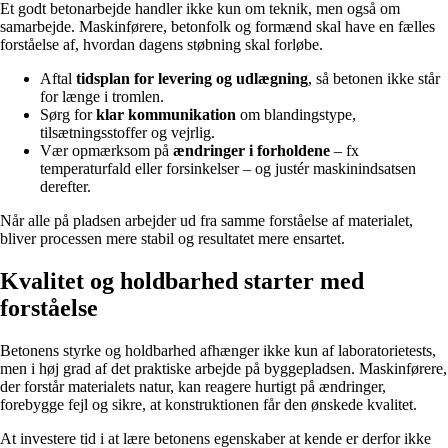
Et godt betonarbejde handler ikke kun om teknik, men også om
samarbejde. Maskinførere, betonfolk og formænd skal have en fælles
forståelse af, hvordan dagens støbning skal forløbe.
Aftal
tidsplan for levering og udlægning
, så betonen ikke står
for længe i tromlen.
Sørg for
klar kommunikation
om blandingstype,
tilsætningsstoffer og vejrlig.
Vær opmærksom på
ændringer i forholdene
– fx
temperaturfald eller forsinkelser – og justér maskinindsatsen
derefter.
Når alle på pladsen arbejder ud fra samme forståelse af materialet,
bliver processen mere stabil og resultatet mere ensartet.
Kvalitet og holdbarhed starter med
forståelse
Betonens styrke og holdbarhed afhænger ikke kun af laboratorietests,
men i høj grad af det praktiske arbejde på byggepladsen. Maskinførere,
der forstår materialets natur, kan reagere hurtigt på ændringer,
forebygge fejl og sikre, at konstruktionen får den ønskede kvalitet.
At investere tid i at lære betonens egenskaber at kende er derfor ikke