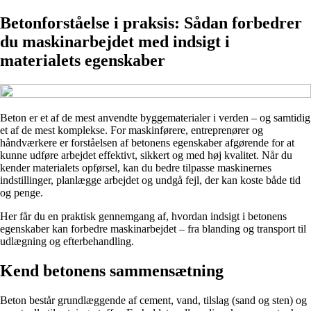
Betonforståelse i praksis: Sådan forbedrer
du maskinarbejdet med indsigt i
materialets egenskaber
Beton er et af de mest anvendte byggematerialer i verden – og samtidig
et af de mest komplekse. For maskinførere, entreprenører og
håndværkere er forståelsen af betonens egenskaber afgørende for at
kunne udføre arbejdet effektivt, sikkert og med høj kvalitet. Når du
kender materialets opførsel, kan du bedre tilpasse maskinernes
indstillinger, planlægge arbejdet og undgå fejl, der kan koste både tid
og penge.
Her får du en praktisk gennemgang af, hvordan indsigt i betonens
egenskaber kan forbedre maskinarbejdet – fra blanding og transport til
udlægning og efterbehandling.
Kend betonens sammensætning
Beton består grundlæggende af cement, vand, tilslag (sand og sten) og