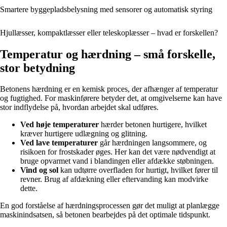
Smartere byggepladsbelysning med sensorer og automatisk styring
Hjullæsser, kompaktlæsser eller teleskoplæsser – hvad er forskellen?
Temperatur og hærdning – små forskelle,
stor betydning
Betonens hærdning er en kemisk proces, der afhænger af temperatur
og fugtighed. For maskinførere betyder det, at omgivelserne kan have
stor indflydelse på, hvordan arbejdet skal udføres.
Ved høje temperaturer
hærder betonen hurtigere, hvilket
kræver hurtigere udlægning og glitning.
Ved lave temperaturer
går hærdningen langsommere, og
risikoen for frostskader øges. Her kan det være nødvendigt at
bruge opvarmet vand i blandingen eller afdække støbningen.
Vind og sol
kan udtørre overfladen for hurtigt, hvilket fører til
revner. Brug af afdækning eller eftervanding kan modvirke
dette.
En god forståelse af hærdningsprocessen gør det muligt at planlægge
maskinindsatsen, så betonen bearbejdes på det optimale tidspunkt.