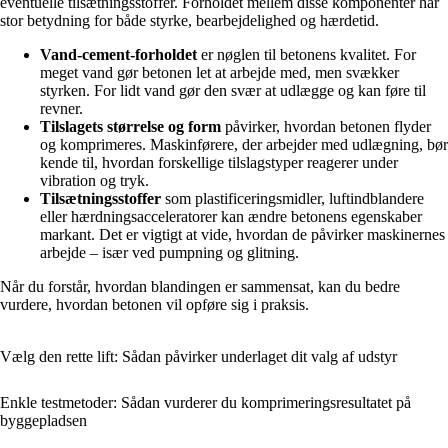
eventuelle tilsætningsstoffer. Forholdet mellem disse komponenter har
stor betydning for både styrke, bearbejdelighed og hærdetid.
Vand-cement-forholdet
er nøglen til betonens kvalitet. For
meget vand gør betonen let at arbejde med, men svækker
styrken. For lidt vand gør den svær at udlægge og kan føre til
revner.
Tilslagets størrelse og form
påvirker, hvordan betonen flyder
og komprimeres. Maskinførere, der arbejder med udlægning, bør
kende til, hvordan forskellige tilslagstyper reagerer under
vibration og tryk.
Tilsætningsstoffer
som plastificeringsmidler, luftindblandere
eller hærdningsacceleratorer kan ændre betonens egenskaber
markant. Det er vigtigt at vide, hvordan de påvirker maskinernes
arbejde – især ved pumpning og glitning.
Når du forstår, hvordan blandingen er sammensat, kan du bedre
vurdere, hvordan betonen vil opføre sig i praksis.
Vælg den rette lift: Sådan påvirker underlaget dit valg af udstyr
Enkle testmetoder: Sådan vurderer du komprimeringsresultatet på
byggepladsen