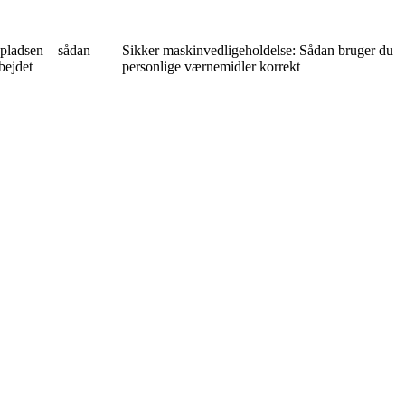
epladsen – sådan
Sikker maskinvedligeholdelse: Sådan bruger du
bejdet
personlige værnemidler korrekt