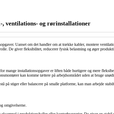
l-, ventilations- og rørinstallationer
opgaver. Uanset om det handler om at trække kabler, montere ventilations
l rolle. De giver fleksibilitet, reducerer fysisk belastning og øger produ
r mange installationsopgaver er liften både hurtigere og mere fleksibel.
ionsmontører kan komme tættere på arbejdsområdet uden at bruge unødig 
stå på stiger eller balancere på smalle platforme, kan man arbejde stabilt
 og omgivelserne.
or eksempel i produktionshaller eller kontorbyggerier. De giver en stabil