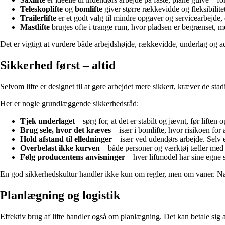
Teleskoplifte
og
bomlifte
giver større rækkevidde og fleksibilite
Trailerlifte
er et godt valg til mindre opgaver og servicearbejde, da
Mastlifte
bruges ofte i trange rum, hvor pladsen er begrænset, m
Det er vigtigt at vurdere både arbejdshøjde, rækkevidde, underlag og adga
Sikkerhed først – altid
Selvom lifte er designet til at gøre arbejdet mere sikkert, kræver de s
Her er nogle grundlæggende sikkerhedsråd:
Tjek underlaget
– sørg for, at det er stabilt og jævnt, før liften op
Brug sele, hvor det kræves
– især i bomlifte, hvor risikoen for 
Hold afstand til elledninger
– især ved udendørs arbejde. Selv en
Overbelast ikke kurven
– både personer og værktøj tæller med
Følg producentens anvisninger
– hver liftmodel har sine egne 
En god sikkerhedskultur handler ikke kun om regler, men om vaner. Når 
Planlægning og logistik
Effektiv brug af lifte handler også om planlægning. Det kan betale sig 