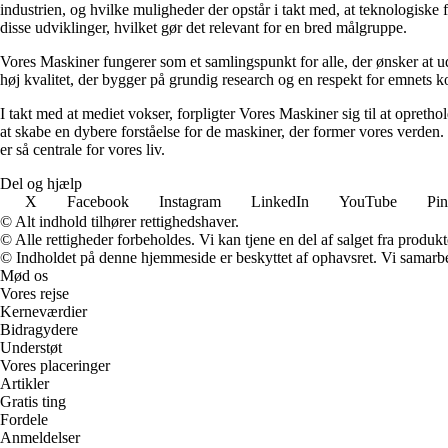
industrien, og hvilke muligheder der opstår i takt med, at teknologiske
disse udviklinger, hvilket gør det relevant for en bred målgruppe.
Vores Maskiner fungerer som et samlingspunkt for alle, der ønsker at udv
høj kvalitet, der bygger på grundig research og en respekt for emnets k
I takt med at mediet vokser, forpligter Vores Maskiner sig til at opret
at skabe en dybere forståelse for de maskiner, der former vores verden.
er så centrale for vores liv.
Del og hjælp
X
Facebook
Instagram
LinkedIn
YouTube
Pin
© Alt indhold tilhører rettighedshaver.
© Alle rettigheder forbeholdes. Vi kan tjene en del af salget fra produk
© Indholdet på denne hjemmeside er beskyttet af ophavsret. Vi samarbe
Mød os
Vores rejse
Kerneværdier
Bidragydere
Understøt
Vores placeringer
Artikler
Gratis ting
Fordele
Anmeldelser