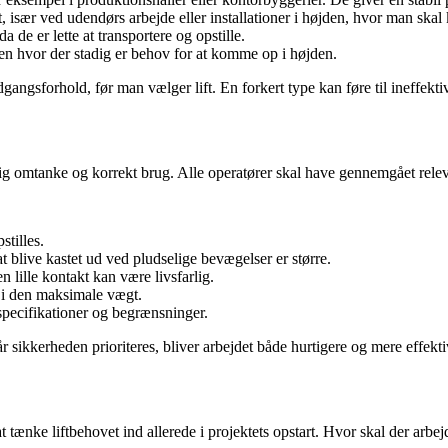
t, især ved udendørs arbejde eller installationer i højden, hvor man skal
 de er lette at transportere og opstille.
en hvor der stadig er behov for at komme op i højden.
ngsforhold, før man vælger lift. En forkert type kan føre til ineffektivit
tadig omtanke og korrekt brug. Alle operatører skal have gennemgået rele
stilles.
at blive kastet ud ved pludselige bevægelser er større.
 lille kontakt kan være livsfarlig.
 i den maksimale vægt.
specifikationer og begrænsninger.
sikkerheden prioriteres, bliver arbejdet både hurtigere og mere effekti
at tænke liftbehovet ind allerede i projektets opstart. Hvor skal der ar