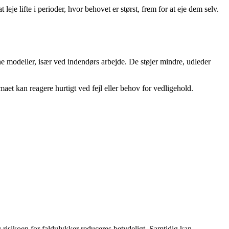
je lifte i perioder, hvor behovet er størst, frem for at eje dem selv.
vne modeller, især ved indendørs arbejde. De støjer mindre, udleder
maet kan reagere hurtigt ved fejl eller behov for vedligehold.
g risikoen for faldulykker reduceres betydeligt. Samtidig kan