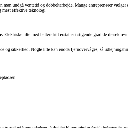
an man undgå ventetid og dobbeltarbejde. Mange entreprenører vælger at le
og mest effektive teknologi.
 Elektriske lifte med batteridrift erstatter i stigende grad de dieseldre
vice og sikkerhed. Nogle lifte kan endda fjernovervåges, så udlejningsfir
gepladsen
 og trivsel på byggepladsen. Arbejdet bliver mindre fysisk belastende, o