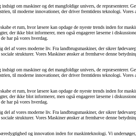
n og indsigt om maskiner og det mangfoldige univers, de repræsenterer.
strien, til moderne innovationer, der driver fremtidens teknologi. Vores
t skabe et rum, hvor læsere kan opdage de nyeste trends inden for mas
ter, der ikke blot informerer, men også engagerer læserne i diskussione
e de har på vores hverdag.
ig del af vores moderne liv. Fra landbrugsmaskiner, der sikrer fødevar
g sociale strukturer. Vores Maskiner ønsker at fremhæve denne betydning
n og indsigt om maskiner og det mangfoldige univers, de repræsenterer.
strien, til moderne innovationer, der driver fremtidens teknologi. Vores
t skabe et rum, hvor læsere kan opdage de nyeste trends inden for mas
ter, der ikke blot informerer, men også engagerer læserne i diskussione
e de har på vores hverdag.
ig del af vores moderne liv. Fra landbrugsmaskiner, der sikrer fødevar
g sociale strukturer. Vores Maskiner ønsker at fremhæve denne betydning
 bæredygtighed og innovation inden for maskinteknologi. Vi undersøger,