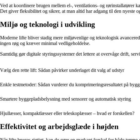
Ved at koordinere brugen mellem el-, ventilations- og rørinstallatører k
Det giver fleksibilitet og sikrer, at man altid har adgang til den nyeste 
Miljø og teknologi i udvikling
Moderne lifte bliver stadig mere miljøvenlige og teknologisk avancerede.
ingen røg og kræver minimal vedligeholdelse.
Samtidig gør digitale styringssystemer det lettere at overvåge drift, ser
Vælg den rette lift: Sådan påvirker underlaget dit valg af udstyr
Enkle testmetoder: Sådan vurderer du komprimeringsresultatet på byg
Smartere byggepladsbelysning med sensorer og automatisk styring
Hjullæsser, kompaktlæsser eller teleskoplæsser – hvad er forskellen?
Effektivitet og arbejdsglæde i højden
Når lifte bruges rigtigt, kan de gøre en markant forskel for både tempo