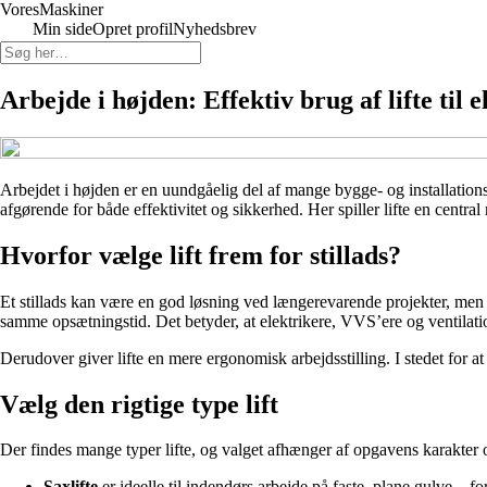
Vores
Maskiner
Min side
Opret profil
Nyhedsbrev
Arbejde i højden: Effektiv brug af lifte til e
Arbejdet i højden er en uundgåelig del af mange bygge- og installations
afgørende for både effektivitet og sikkerhed. Her spiller lifte en centra
Hvorfor vælge lift frem for stillads?
Et stillads kan være en god løsning ved længerevarende projekter, men fo
samme opsætningstid. Det betyder, at elektrikere, VVS’ere og ventilat
Derudover giver lifte en mere ergonomisk arbejdsstilling. I stedet for at 
Vælg den rigtige type lift
Der findes mange typer lifte, og valget afhænger af opgavens karakter
Saxlifte
er ideelle til indendørs arbejde på faste, plane gulve – f