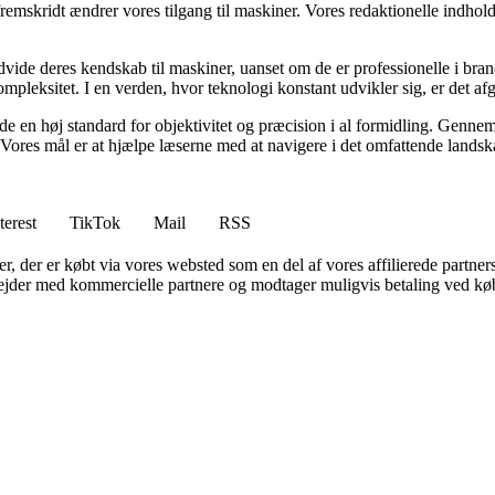
 fremskridt ændrer vores tilgang til maskiner. Vores redaktionelle indho
ide deres kendskab til maskiner, uanset om de er professionelle i branch
ompleksitet. I en verden, hvor teknologi konstant udvikler sig, er det a
holde en høj standard for objektivitet og præcision i al formidling. Gen
 Vores mål er at hjælpe læserne med at navigere i det omfattende landsk
terest
TikTok
Mail
RSS
ter, der er købt via vores websted som en del af vores affilierede partne
jder med kommercielle partnere og modtager muligvis betaling ved køb.