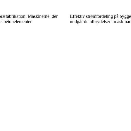
 præfabrikation: Maskinerne, der
Effektiv strømfordeling på bygg
ns betonelementer
undgår du afbrydelser i maskinar