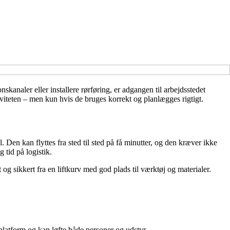
kanaler eller installere rørføring, er adgangen til arbejdsstedet
ktiviteten – men kun hvis de bruges korrekt og planlægges rigtigt.
 Den kan flyttes fra sted til sted på få minutter, og den kræver ikke
tid på logistik.
 og sikkert fra en liftkurv med god plads til værktøj og materialer.
 platform og kan løfte både personer og udstyr.